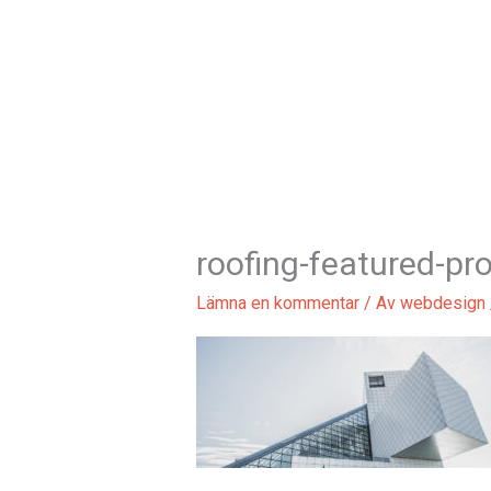
Hoppa
till
innehåll
roofing-featured-pro
Lämna en kommentar
/ Av
webdesign