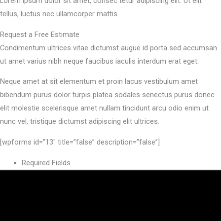
Lorem ipsum dolor sit amet, consec tetur adipiscing elit. Ut elit
tellus, luctus nec ullamcorper mattis.
Request a Free Estimate
Condimentum ultrices vitae dictumst augue id porta sed accumsan
ut amet varius nibh neque faucibus iaculis interdum erat eget.
Neque amet at sit elementum et proin lacus vestibulum amet
bibendum purus dolor turpis platea sodales senectus purus donec
elit molestie scelerisque amet nullam tincidunt arcu odio enim ut
nunc vel, tristique dictumst adipiscing elit ultrices.
[wpforms id=”13″ title=”false” description=”false”]
Required Fields