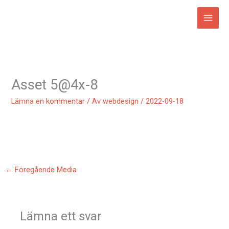
Hoppa
till
innehåll
Asset 5@4x-8
Lämna en kommentar
/ Av
webdesign
/
2022-09-18
←
Föregående Media
Lämna ett svar